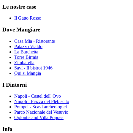
Le nostre case
Il Gatto Rosso
Dove Mangiare
Casa Mia - Ristorante
Palazzo Vialdo
La Barchetta
Torre Birraia
Zimbarella
Savì - Il bistrot 1946
Qui si Mangia
I Dintorni
Napoli - Castel dell' Ovo
Napoli - Piazza del Plebiscito
Pompei - Scavi archeologici
Parco Nazionale del Vesuvio
Oplontis and Villa Poppea
Info