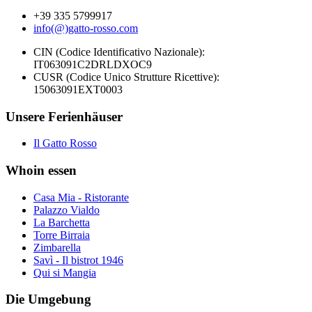
+39 335 5799917
info(@)gatto-rosso.com
CIN (Codice Identificativo Nazionale):
IT063091C2DRLDXOC9
CUSR (Codice Unico Strutture Ricettive):
15063091EXT0003
Unsere Ferienhäuser
Il Gatto Rosso
Whoin essen
Casa Mia - Ristorante
Palazzo Vialdo
La Barchetta
Torre Birraia
Zimbarella
Savì - Il bistrot 1946
Qui si Mangia
Die Umgebung