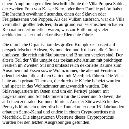
einem Amphoren gemalten Inschrift könnte die Villa Poppea Sabina,
der zweiten Frau von Kaiser Nero, oder ihrer Familie gehört haben.
Die Inschrift erwähnte Sucundus, einen der Sklaven oder
Freigelassenen von Poppea. Als der Vulkan ausbrach, war die Villa
vermutlich größtenteils leer, da aufgrund von seismischen Schäden
Reparaturen erforderlich waren, was zur Entfernung vieler
architektonischer und dekorativer Elemente führte.
Die räumliche Organisation des großen Komplexes basiert auf
perspektivischen Achsen, Symmetrien und Kulissen, die Gärten
umfassen, die reich mit Skulpturen und Brunnen verziert sind. Der
älteste Teil der Villa umgibt das toskanische Atrium mit prächtigen
Fresken im Zweiten Stil und umfasst reich dekorierte Räume zum
Ausruhen und Essen sowie Wohnzimmer, die alle mit Fenstern
erleuchtet sind, die auf den Garten mit Meerblick führen. Die Villa
hatte auch private Thermen, die durch die Küche beheizt wurden
und später in das Wohnzimmer umgewandelt wurden. Die
Sklavenquartiere im Osten sind um ein Peristyl gebaut, mit
Lagerräumen und Schlafzimmern für die Diener und Sklaven, die
auf einen zentralen Brunnen führten. Aus der Südwest-Ecke des
Peristyls führte ein unterirdischer Tunnel unter dem 16. Jahrhundert
erbauten Sarno-Kanal und endete in einem Cryptoporticus mit
Meerblick. Die eingestürzten Überreste dieses Cryptoporticus
wurden bei den letzten Ausgrabungen gefunden.