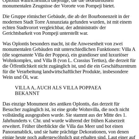
Oplontis wahrscheinlich diejenige, die die bedeutendsten
monumentalen Zeugnisse der Vororte von Pompeji bietet.
Die Gruppe römischer Gebäude, die ab der Bourbonenzeit in der
modernen Stadt Torre Annunziata gefunden wurden, ist mit einem
echten Stadtvorort vergleichbar, der administrativ der
Gerichtsbarkeit von Pompeji unterstellt war.
Was Oplontis besonders macht, ist die Anwesenheit von zwei
monumentalen Gebäuden mit unterschiedlichen Funktionen: Villa A
(die sogenannte Villa der Poppea), ein grandioser und luxuriöser
Wohnkomplex, und Villa B (von L. Crassius Tertius), die derzeit für
die Öffentlichkeit nicht zugänglich ist, und die ein Geschäftszentrum
für die Verarbeitung landwirtschaftlicher Produkte, insbesondere
Wein und Öl, war.
VILLA A, AUCH ALS VILLA POPPAEA
BEKANNT
Das einzige Monument des antiken Oplontis, das derzeit für
Besucher zugänglich ist, ist eine große Wohnvilla, die noch nicht
vollständig ausgegraben wurde. Sie stammt aus der Mitte des 1.
Jahrhunderts v. Chr. und wurde während der frühen Kaiserzeit
erweitert. Früher überblickte die Villa das Meer und bot einen
Panoramablick, und sie hatte prächtige Dekorationen, von denen
einige heute noch außergewöhnlich gut erhalten sind. Laut einer auf