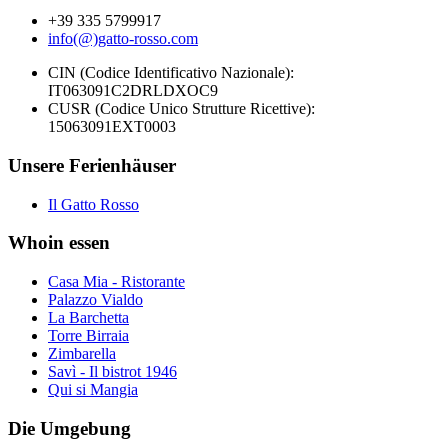
+39 335 5799917
info(@)gatto-rosso.com
CIN (Codice Identificativo Nazionale):
IT063091C2DRLDXOC9
CUSR (Codice Unico Strutture Ricettive):
15063091EXT0003
Unsere Ferienhäuser
Il Gatto Rosso
Whoin essen
Casa Mia - Ristorante
Palazzo Vialdo
La Barchetta
Torre Birraia
Zimbarella
Savì - Il bistrot 1946
Qui si Mangia
Die Umgebung