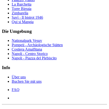
La Barchetta
Torre Birraia
Zimbarella
Savì - Il bistrot 1946
Qui si Mangia
Die Umgebung
Nationalpark Vesuv
Pompeii - Archäologische Stätten
Costiera Amalfitana
Napoli - Centro Storico
Napoli - Piazza del Plebiscito
Info
Über uns
Buchen Sie mit uns
FAQ