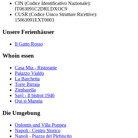
CIN (Codice Identificativo Nazionale):
IT063091C2DRLDXOC9
CUSR (Codice Unico Strutture Ricettive):
15063091EXT0003
Unsere Ferienhäuser
Il Gatto Rosso
Whoin essen
Casa Mia - Ristorante
Palazzo Vialdo
La Barchetta
Torre Birraia
Zimbarella
Savì - Il bistrot 1946
Qui si Mangia
Die Umgebung
Oplontis und Villa Poppea
Napoli - Centro Storico
Napoli - Piazza del Plebiscito