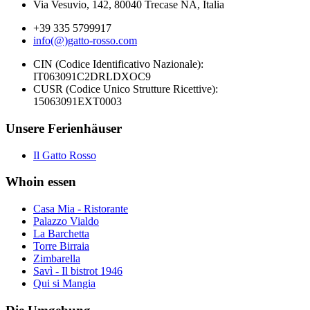
Via Vesuvio, 142, 80040 Trecase NA, Italia
+39 335 5799917
info(@)gatto-rosso.com
CIN (Codice Identificativo Nazionale):
IT063091C2DRLDXOC9
CUSR (Codice Unico Strutture Ricettive):
15063091EXT0003
Unsere Ferienhäuser
Il Gatto Rosso
Whoin essen
Casa Mia - Ristorante
Palazzo Vialdo
La Barchetta
Torre Birraia
Zimbarella
Savì - Il bistrot 1946
Qui si Mangia