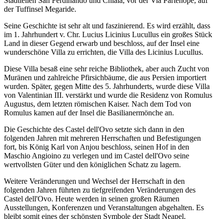
Stadtteilen San Ferdinando und Chiaia, vor der Via Partenope, auf
der Tuffinsel Megaride.
Seine Geschichte ist sehr alt und faszinierend. Es wird erzählt, dass
im 1. Jahrhundert v. Chr. Lucius Licinius Lucullus ein großes Stück
Land in dieser Gegend erwarb und beschloss, auf der Insel eine
wunderschöne Villa zu errichten, die Villa des Licinius Lucullus.
Diese Villa besaß eine sehr reiche Bibliothek, aber auch Zucht von
Muränen und zahlreiche Pfirsichbäume, die aus Persien importiert
wurden. Später, gegen Mitte des 5. Jahrhunderts, wurde diese Villa
von Valentinian III. verstärkt und wurde die Residenz von Romulus
Augustus, dem letzten römischen Kaiser. Nach dem Tod von
Romulus kamen auf der Insel die Basilianermönche an.
Die Geschichte des Castel dell'Ovo setzte sich dann in den
folgenden Jahren mit mehreren Herrschaften und Befestigungen
fort, bis König Karl von Anjou beschloss, seinen Hof in den
Maschio Angioino zu verlegen und im Castel dell'Ovo seine
wertvollsten Güter und den königlichen Schatz zu lagern.
Weitere Veränderungen und Wechsel der Herrschaft in den
folgenden Jahren führten zu tiefgreifenden Veränderungen des
Castel dell'Ovo. Heute werden in seinen großen Räumen
Ausstellungen, Konferenzen und Veranstaltungen abgehalten. Es
bleibt somit eines der schönsten Symbole der Stadt Neapel.