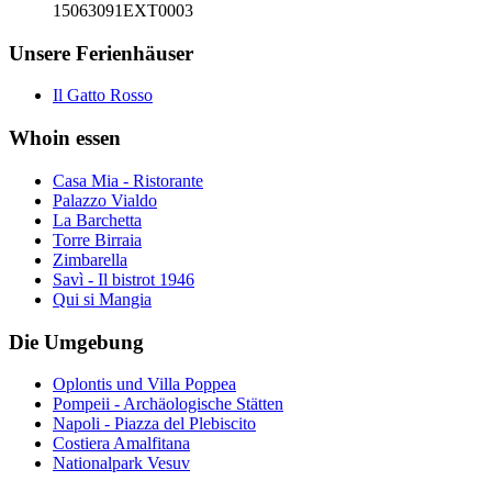
15063091EXT0003
Unsere Ferienhäuser
Il Gatto Rosso
Whoin essen
Casa Mia - Ristorante
Palazzo Vialdo
La Barchetta
Torre Birraia
Zimbarella
Savì - Il bistrot 1946
Qui si Mangia
Die Umgebung
Oplontis und Villa Poppea
Pompeii - Archäologische Stätten
Napoli - Piazza del Plebiscito
Costiera Amalfitana
Nationalpark Vesuv