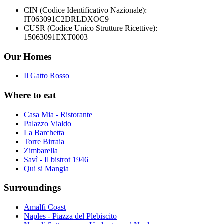
CIN (Codice Identificativo Nazionale):
IT063091C2DRLDXOC9
CUSR (Codice Unico Strutture Ricettive):
15063091EXT0003
Our Homes
Il Gatto Rosso
Where to eat
Casa Mia - Ristorante
Palazzo Vialdo
La Barchetta
Torre Birraia
Zimbarella
Savì - Il bistrot 1946
Qui si Mangia
Surroundings
Amalfi Coast
Naples - Piazza del Plebiscito