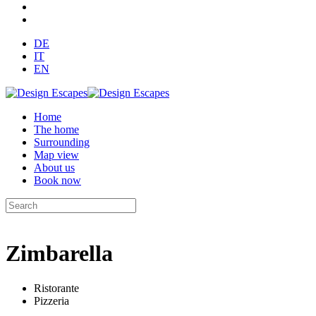
DE
IT
EN
Home
The home
Surrounding
Map view
About us
Book now
Zimbarella
Ristorante
Pizzeria