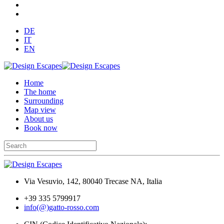
DE
IT
EN
Home
The home
Surrounding
Map view
About us
Book now
Via Vesuvio, 142, 80040 Trecase NA, Italia
+39 335 5799917
info(@)gatto-rosso.com