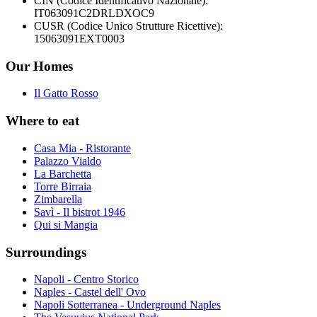
CIN (Codice Identificativo Nazionale):
IT063091C2DRLDXOC9
CUSR (Codice Unico Strutture Ricettive):
15063091EXT0003
Our Homes
Il Gatto Rosso
Where to eat
Casa Mia - Ristorante
Palazzo Vialdo
La Barchetta
Torre Birraia
Zimbarella
Savì - Il bistrot 1946
Qui si Mangia
Surroundings
Napoli - Centro Storico
Naples - Castel dell' Ovo
Napoli Sotterranea - Underground Naples