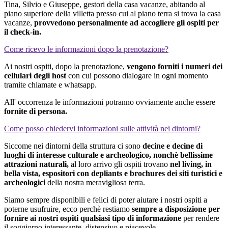
Tina, Silvio e Giuseppe, gestori della casa vacanze, abitando al
piano superiore della villetta presso cui al piano terra si trova la casa
vacanze,
provvedono personalmente ad accogliere gli ospiti per
il check-in.
Come ricevo le informazioni dopo la prenotazione?
Ai nostri ospiti, dopo la prenotazione,
vengono forniti i numeri dei
cellulari degli host
con cui possono dialogare in ogni momento
tramite chiamate e whatsapp.
All' occorrenza le informazioni potranno ovviamente anche essere
fornite di persona.
Come posso chiedervi informazioni sulle attività nei dintorni?
Siccome nei dintorni della struttura ci sono
decine e decine di
luoghi di interesse culturale e archeologico, nonchè bellissime
attrazioni naturali,
al loro arrivo gli ospiti trovano
nel living, in
bella vista, espositori con depliants e brochures dei siti turistici e
archeologici
della nostra meravigliosa terra.
Siamo sempre disponibili e felici di poter aiutare i nostri ospiti a
poterne usufruire, ecco perchè restiamo
sempre a disposizione per
fornire ai nostri ospiti qualsiasi tipo di informazione
per rendere
il soggiorno interessante, distensivo e piacevole.