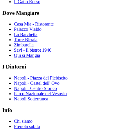
Il Gatto Rosso
Dove Mangiare
Casa Mia - Ristorante
Palazzo Vialdo
La Barchetta
Torre Birraia
Zimbarella
Savì - Il bistrot 1946
Qui si Mangia
I Dintorni
Napoli - Piazza del Plebiscito
Napoli - Castel dell' Ovo
Napoli - Centro Storico
Parco Nazionale del Vesuvio
Napoli Sotterranea
Info
Chi siamo
Prenota subito