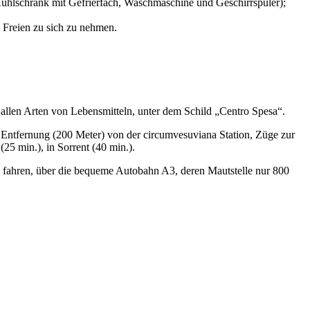
Kühlschrank mit Gefrierfach, Waschmaschine und Geschirrspüler);
m Freien zu sich zu nehmen.
t allen Arten von Lebensmitteln, unter dem Schild „Centro Spesa“.
en Entfernung (200 Meter) von der circumvesuviana Station, Züge zur
25 min.), in Sorrent (40 min.).
o) fahren, über die bequeme Autobahn A3, deren Mautstelle nur 800