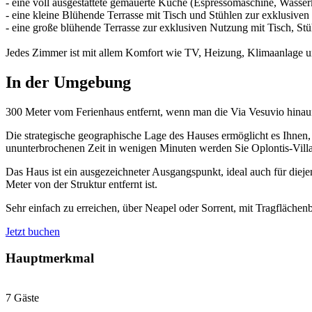
- eine voll ausgestattete gemauerte Küche (Espressomaschine, Wasse
- eine kleine Blühende Terrasse mit Tisch und Stühlen zur exklusive
- eine große blühende Terrasse zur exklusiven Nutzung mit Tisch, St
Jedes Zimmer ist mit allem Komfort wie TV, Heizung, Klimaanlage 
In der Umgebung
300 Meter vom Ferienhaus entfernt, wenn man die Via Vesuvio hinaufge
Die strategische geographische Lage des Hauses ermöglicht es Ihnen, 
ununterbrochenen Zeit in wenigen Minuten werden Sie Oplontis-Villa 
Das Haus ist ein ausgezeichneter Ausgangspunkt, ideal auch für diej
Meter von der Struktur entfernt ist.
Sehr einfach zu erreichen, über Neapel oder Sorrent, mit Tragflächen
Jetzt buchen
Hauptmerkmal
7 Gäste