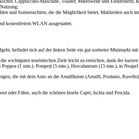
rkocher, Cappuccino-Maschine, Toaster, Mikrowelle und Elektroherd, 
n Nutzung;
ühlen und Sonnenschirm, die die Möglichkeit bietet, Mahlzeiten auch i
und kostenfreiem WLAN ausgestattet.
ht, befindet sich auf der linken Seite ein gut sortierter Minimarkt mi
die wichtigsten touristischen Ziele leicht zu erreichen, dank der kurz
Poppea (1 min.), Pompeji (5 min.), Herculaneum (15 min.), in Neapel (
enigen, die mit dem Auto an die Amalfiküste (Amalfi, Positano, Ravell
boot oder Fähre, auch die schönen Inseln Capri, Ischia und Procida.