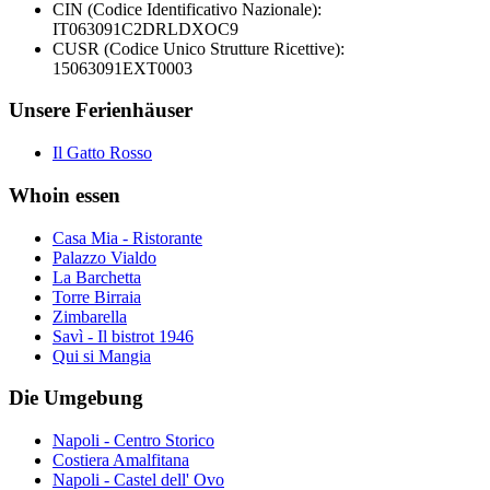
CIN (Codice Identificativo Nazionale):
IT063091C2DRLDXOC9
CUSR (Codice Unico Strutture Ricettive):
15063091EXT0003
Unsere Ferienhäuser
Il Gatto Rosso
Whoin essen
Casa Mia - Ristorante
Palazzo Vialdo
La Barchetta
Torre Birraia
Zimbarella
Savì - Il bistrot 1946
Qui si Mangia
Die Umgebung
Napoli - Centro Storico
Costiera Amalfitana
Napoli - Castel dell' Ovo